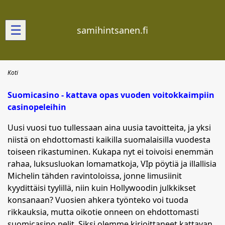
☰
samihintsanen.fi
Koti
Suomicasino - kattava opas vuoden voitokkaimpiin
casinopeleihin
Uusi vuosi tuo tullessaan aina uusia tavoitteita, ja yksi
niistä on ehdottomasti kaikilla suomalaisilla vuodesta
toiseen rikastuminen. Kukapa nyt ei toivoisi enemmän
rahaa, luksusluokan lomamatkoja, VIp pöytiä ja illallisia
Michelin tähden ravintoloissa, jonne limusiinit
kyydittäisi tyylillä, niin kuin Hollywoodin julkkikset
konsanaan? Vuosien ahkera työnteko voi tuoda
rikkauksia, mutta oikotie onneen on ehdottomasti
suomicasino pelit. Siksi olemme kirjoittaneet kattavan