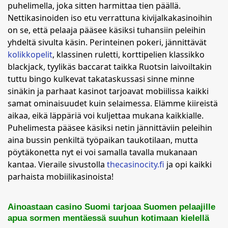
puhelimella, joka sitten harmittaa tien päällä.
Nettikasinoiden iso etu verrattuna kivijalkakasinoihin
on se, että pelaaja pääsee käsiksi tuhansiin peleihin
yhdeltä sivulta käsin. Perinteinen pokeri, jännittävät
kolikkopelit
, klassinen ruletti, korttipelien klassikko
blackjack, tyylikäs baccarat taikka Ruotsin laivoiltakin
tuttu bingo kulkevat takataskussasi sinne minne
sinäkin ja parhaat kasinot tarjoavat mobiilissa kaikki
samat ominaisuudet kuin selaimessa. Elämme kiireistä
aikaa, eikä läppäriä voi kuljettaa mukana kaikkialle.
Puhelimesta pääsee käsiksi netin jännittäviin peleihin
aina bussin penkiltä työpaikan taukotilaan, mutta
pöytäkonetta nyt ei voi samalla tavalla mukanaan
kantaa. Vieraile sivustolla
thecasinocity.fi
ja opi kaikki
parhaista mobiilikasinoista!
Ainoastaan casino Suomi tarjoaa Suomen pelaajille
apua sormen mentäessä suuhun kotimaan kielellä