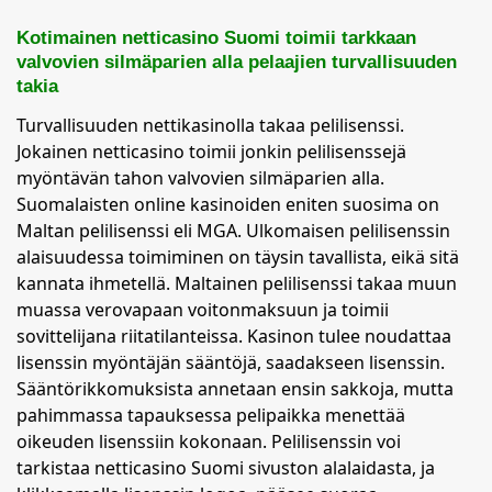
Kotimainen netticasino Suomi toimii tarkkaan
valvovien silmäparien alla pelaajien turvallisuuden
takia
Turvallisuuden nettikasinolla takaa pelilisenssi.
Jokainen netticasino toimii jonkin pelilisenssejä
myöntävän tahon valvovien silmäparien alla.
Suomalaisten online kasinoiden eniten suosima on
Maltan pelilisenssi eli MGA. Ulkomaisen pelilisenssin
alaisuudessa toimiminen on täysin tavallista, eikä sitä
kannata ihmetellä. Maltainen pelilisenssi takaa muun
muassa verovapaan voitonmaksuun ja toimii
sovittelijana riitatilanteissa. Kasinon tulee noudattaa
lisenssin myöntäjän sääntöjä, saadakseen lisenssin.
Sääntörikkomuksista annetaan ensin sakkoja, mutta
pahimmassa tapauksessa pelipaikka menettää
oikeuden lisenssiin kokonaan. Pelilisenssin voi
tarkistaa netticasino Suomi sivuston alalaidasta, ja