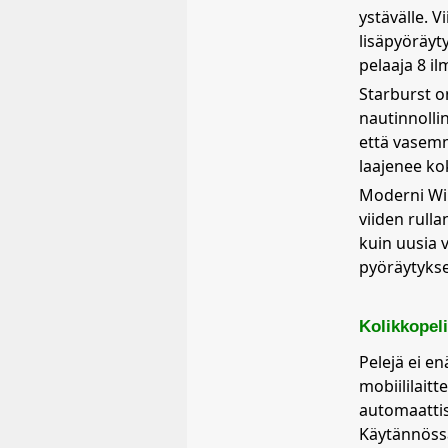
ystävälle. V
lisäpyöräyt
pelaaja 8 il
Starburst on
nautinnollin
että vasemma
laajenee kok
Moderni Wil
viiden rulla
kuin uusia v
pyöräytykse
Kolikkopeli
Pelejä ei e
mobiililaitt
automaattis
Käytännössä