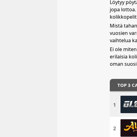
Löytyy pöytä
jopa lottoa.
kolikkopelit
Mistä tahan
vuosien var
vaihtelua kas
Ei ole miten
erilaisia ko
oman suosik
TOP 3 C
1
2