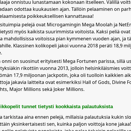
aaja onnistuu lunastamaan kokonaan itselleen. Välillä voitto
aadaan odottaa kuukausien ajan. Tällöin pelaaminen on parh
elaamisesta poikkeuksellisen kannattavaa!
ituimpia pelejä ovat Microgamingin Mega Moolah ja NetEn
ietysti myös kaikista suurimmista voitoista. Kaksi peliä ov
 mahdollisissa voitoissa pian kymmenen vuoden ajan, ja täl
ille. Klassinen kolikopeli jakoi vuonna 2018 peräti 18,9 mi
.
 onni on suosinut erityisesti Mega Fortunen parissa, sillä u
yksiäkin rikottiin vuonna 2013, jolloin helsinkiläismies voitti
ömän 17,9 miljoonan jackpotin, joka oli tuolloin kaikkien aik
ttoja jakavia laitteita ovat esimerkiksi Hall of Gods, Divin
ts, Major Millions sekä Joker Millions.
ikkopelit tunnet tietysti kookkaista palautuksista
a tarkistaa aina ennen pelejä, millaisia palautuksia kukin sl
ttäin yksinkertaisesti sen, kuinka paljon voittoja kone jaka