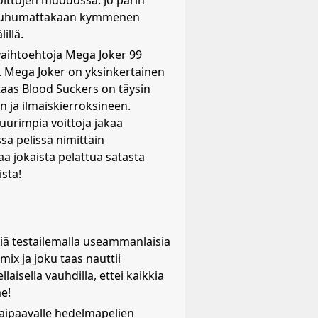
voittojen muodossa. Jo parin
, puhumattakaan kymmenen
illä.
 vaihtoehtoja Mega Joker 99
. Mega Joker on yksinkertainen
taas Blood Suckers on täysin
n ja ilmaiskierroksineen.
uurimpia voittoja jakaa
sä pelissä nimittäin
aa jokaista pelattua satasta
sta!
siä testailemalla useammanlaisia
ix ja joku taas nauttii
laisella vauhdilla, ettei kaikkia
e!
aipaavalle hedelmäpelien