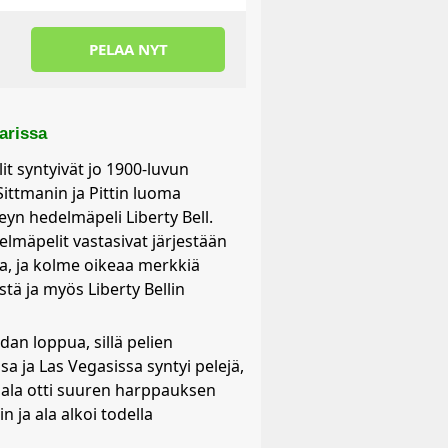
PELAA NYT
arissa
lit syntyivät jo 1900-luvun
ittmanin ja Pittin luoma
yn hedelmäpeli Liberty Bell.
delmäpelit vastasivat järjestään
oja, ja kolme oikeaa merkkiä
tä ja myös Liberty Bellin
an loppua, sillä pelien
ssa ja Las Vegasissa syntyi pelejä,
ja ala otti suuren harppauksen
n ja ala alkoi todella