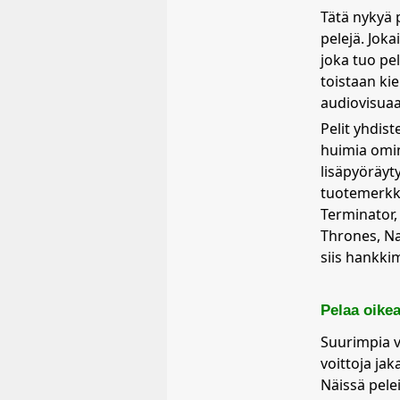
Tätä nykyä 
pelejä. Joka
joka tuo pel
toistaan ki
audiovisuaal
Pelit yhdist
huimia omin
lisäpyöräyty
tuotemerkki
Terminator,
Thrones, Na
siis hankki
Pelaa oikea
Suurimpia v
voittoja ja
Näissä pele