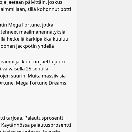
ja jaetaan päivittäin, joskus
aimmillaan, sillä kohonnut potti
tin Mega Fortune, jotka
at tehneet maailmanennätyksiä
lä hetkellä kärkipaikka kuuluu
ljoonan jackpotin yhdellä
seampi jackpot on jaettu juuri
 vaivaisella 25 sentillä
ojen suurin. Muita massiivisia
e Fortune, Mega Fortune Dreams,
otti tarjoaa. Palautusprosentti
a! Käytännössä palautusprosentti